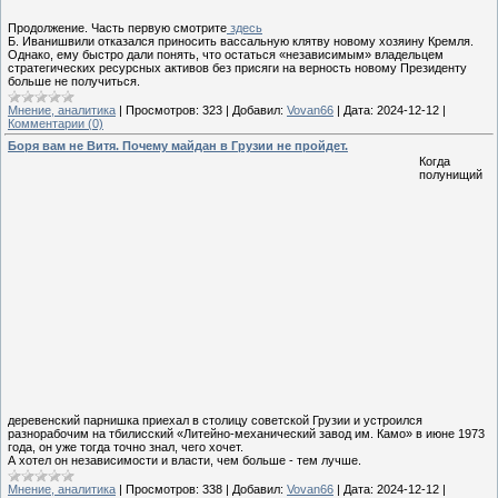
Продолжение. Часть первую смотрите
здесь
Б. Иванишвили отказался приносить вассальную клятву новому хозяину Кремля.
Однако, ему быстро дали понять, что остаться «независимым» владельцем
стратегических ресурсных активов без присяги на верность новому Президенту
больше не получиться.
Мнение, аналитика
|
Просмотров:
323
|
Добавил:
Vovan66
|
Дата:
2024-12-12
|
Комментарии (0)
Боря вам не Витя. Почему майдан в Грузии не пройдет.
Когда
полунищий
деревенский парнишка приехал в столицу советской Грузии и устроился
разнорабочим на тбилисский «Литейно-механический завод им. Камо» в июне 1973
года, он уже тогда точно знал, чего хочет.
А хотел он независимости и власти, чем больше - тем лучше.
Мнение, аналитика
|
Просмотров:
338
|
Добавил:
Vovan66
|
Дата:
2024-12-12
|