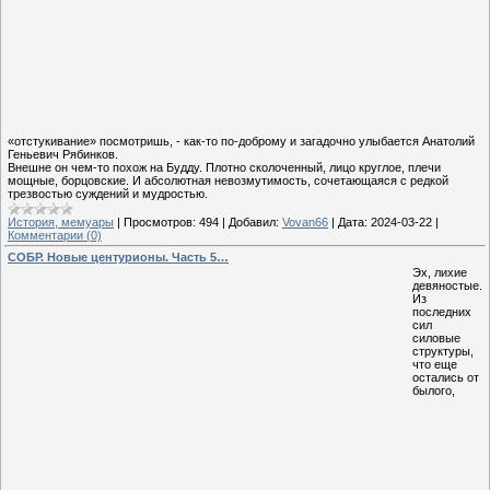
«отстукивание» посмотришь, - как-то по-доброму и загадочно улыбается Анатолий
Геньевич Рябинков.
Внешне он чем-то похож на Будду. Плотно сколоченный, лицо круглое, плечи
мощные, борцовские. И абсолютная невозмутимость, сочетающаяся с редкой
трезвостью суждений и мудростью.
История, мемуары
|
Просмотров:
494
|
Добавил:
Vovan66
|
Дата:
2024-03-22
|
Комментарии (0)
CОБР. Новые центурионы. Часть 5…
Эх, лихие
девяностые.
Из
последних
сил
силовые
структуры,
что еще
остались от
былого,