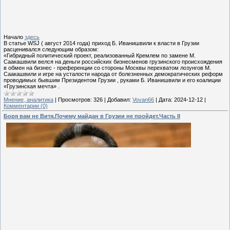
Начало
здесь
В статье WSJ ( август 2014 года) приход Б. Иванишвили к власти в Грузии
расценивался следующим образом:
«Гибридный политический проект, реализованный Кремлем по замене М.
Саакашвили велся на деньги российских бизнесменов грузинского происхождения
в обмен на бизнес - преференции со стороны Москвы перехватом лозунгов М.
Саакашвили и игре на усталости народа от болезненных демократических реформ
проводимых бывшим Президентом Грузии , руками Б. Иванишвили и его коалиции
«Грузинская мечта» .
Мнение, аналитика
|
Просмотров:
326
|
Добавил:
Vovan66
|
Дата:
2024-12-12
|
Комментарии (0)
Боря вам не Витя.Почему майдан в Грузии не пройдет.Часть II