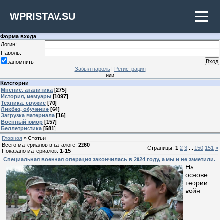
WPRISTAV.SU
Форма входа
Логин:
Пароль:
запомнить
Забыл пароль
|
Регистрация
или
Категории
Мнение, аналитика
[275]
История, мемуары
[1097]
Техника, оружие
[70]
Ликбез, обучение
[64]
Загрузка материала
[16]
Военный юмор
[157]
Беллетристика
[581]
Главная
»
Статьи
Всего материалов в каталоге
:
2260
Страницы
:
1
2
3
...
150
151
»
Показано материалов
:
1-15
Специальная военная операция закончилась в 2024 году, а мы и не заметили.
На
основе
теории
войн