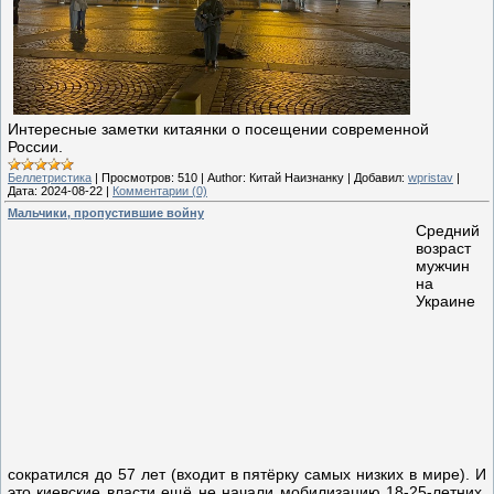
Интересные заметки китаянки о посещении современной
России.
Беллетристика
|
Просмотров:
510
|
Author:
Китай Наизнанку
|
Добавил:
wpristav
|
Дата:
2024-08-22
|
Комментарии (0)
Мальчики, пропустившие войну
Средний
возраст
мужчин
на
Украине
сократился до 57 лет (входит в пятёрку самых низких в мире). И
это киевские власти ещё не начали мобилизацию 18-25-летних,