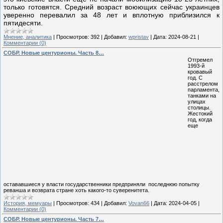
только готовятся. Средний возраст воюющих сейчас украинцев
уверенно перевалил за 48 лет и вплотную приблизился к
пятидесяти.
Мнение, аналитика
|
Просмотров:
392
|
Добавил:
wpristav
|
Дата:
2024-08-21
|
Комментарии (0)
СОБР. Новые центурионы. Часть 8…
Отгремел
1993-й
кровавый
год. С
расстрелом
парламента,
танками на
улицах
столицы.
Жестокий
год, когда
еще
остававшиеся у власти государственники предприняли последнюю попытку
реванша и возврата стране хоть какого-то суверенитета.
История, мемуары
|
Просмотров:
434
|
Добавил:
Vovan66
|
Дата:
2024-04-05
|
Комментарии (0)
СОБР. Новые центурионы. Часть 7…