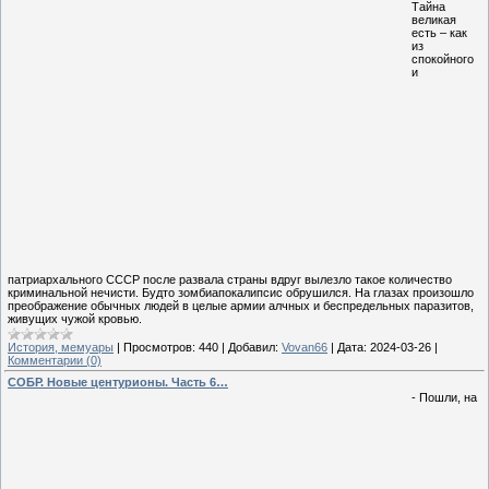
Тайна
великая
есть – как
из
спокойного
и
патриархального СССР после развала страны вдруг вылезло такое количество
криминальной нечисти. Будто зомбиапокалипсис обрушился. На глазах произошло
преображение обычных людей в целые армии алчных и беспредельных паразитов,
живущих чужой кровью.
История, мемуары
|
Просмотров:
440
|
Добавил:
Vovan66
|
Дата:
2024-03-26
|
Комментарии (0)
СОБР. Новые центурионы. Часть 6…
- Пошли, на