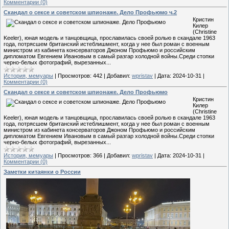
Комментарии (0)
Скандал о сексе и советском шпионаже. Дело Профьюмо ч.2
Кристин
Килер
(Christine
Keeler), юная модель и танцовщица, прославилась своей ролью в скандале 1963
года, потрясшем британский истеблишмент, когда у нее был роман с военным
министром из кабинета консерваторов Джоном Профьюмо и российским
дипломатом Евгением Ивановым в самый разгар холодной войны.Среди стопки
черно-белых фотографий, вырезанных...
История, мемуары
|
Просмотров:
442
|
Добавил:
wpristav
|
Дата:
2024-10-31
|
Комментарии (0)
Скандал о сексе и советском шпионаже. Дело Профьюмо
Кристин
Килер
(Christine
Keeler), юная модель и танцовщица, прославилась своей ролью в скандале 1963
года, потрясшем британский истеблишмент, когда у нее был роман с военным
министром из кабинета консерваторов Джоном Профьюмо и российским
дипломатом Евгением Ивановым в самый разгар холодной войны.Среди стопки
черно-белых фотографий, вырезанных...
История, мемуары
|
Просмотров:
366
|
Добавил:
wpristav
|
Дата:
2024-10-31
|
Комментарии (0)
Заметки китаянки о России