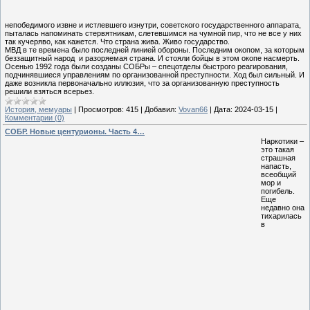
непобедимого извне и истлевшего изнутри, советского государственного аппарата,
пыталась напоминать стервятникам, слетевшимся на чумной пир, что не все у них
так кучеряво, как кажется. Что страна жива. Живо государство.
МВД в те времена было последней линией обороны. Последним окопом, за которым
беззащитный народ и разоряемая страна. И стояли бойцы в этом окопе насмерть.
Осенью 1992 года были созданы СОБРы – спецотделы быстрого реагирования,
подчинявшиеся управлениям по организованной преступности. Ход был сильный. И
даже возникла первоначально иллюзия, что за организованную преступность
решили взяться всерьез.
История, мемуары
|
Просмотров:
415
|
Добавил:
Vovan66
|
Дата:
2024-03-15
|
Комментарии (0)
CОБР. Новые центурионы. Часть 4…
Наркотики –
это такая
страшная
напасть,
всеобщий
мор и
погибель.
Еще
недавно она
тихарилась
в