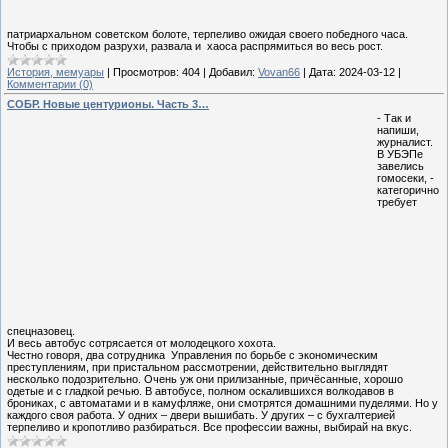
патриархальном советском болоте, терпеливо ожидая своего победного часа.
Чтобы с приходом разрухи, развала и хаоса распрямиться во весь рост.
История, мемуары
|
Просмотров:
404
|
Добавил:
Vovan66
|
Дата:
2024-03-12
|
Комментарии (0)
CОБР. Новые центурионы. Часть 3…
- Так и
напиши,
журналист.
В УБЭПе
завелись
гомосеки, -
категорично
требует
спецназовец.
И весь автобус сотрясается от молодецкого хохота.
Честно говоря, два сотрудника Управления по борьбе с экономическим
преступлениям, при пристальном рассмотрении, действительно выглядят
несколько подозрительно. Очень уж они прилизанные, причёсанные, хорошо
одетые и с гладкой речью. В автобусе, полном оскалившихся волкодавов в
брониках, с автоматами и в камуфляже, они смотрятся домашними пуделями. Но у
каждого своя работа. У одних – двери вышибать. У других – с бухгалтерией
терпеливо и кропотливо разбираться. Все профессии важны, выбирай на вкус.