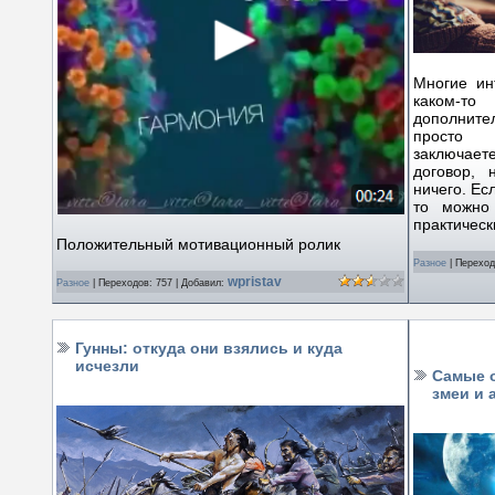
Многие ин
каком-
дополните
просто 
заключае
договор,
ничего. Ес
то можно
практическ
Положительный мотивационный ролик
Разное
|
Переход
wpristav
Разное
|
Переходов:
757
|
Добавил:
Гунны: откуда они взялись и куда
исчезли
Самые о
змеи и 