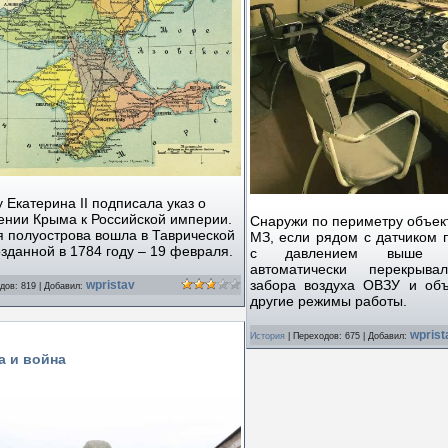
у Екатерина II подписала указ о
ении Крыма к Российской империи.
Снаружи по периметру объект
 полуострова вошла в Таврической
МЗ, если рядом с датчиком 
озданной в 1784 году – 19 февраля.
с давлением выше з
автоматически перекрыва
забора воздуха ОВЗУ и объ
wpristav
дов:
819
|
Добавил:
другие режимы работы.
wprist
История
|
Переходов:
675
|
Добавил:
а и война