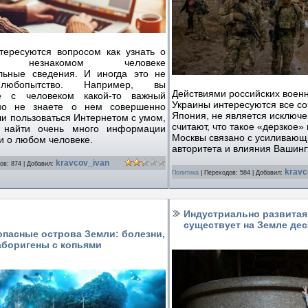
тересуются вопросом как узнать о
то незнакомом человеке
льные сведения. И иногда это не
любопытство. Например, вы
Действиями российских военн
те с человеком какой-то важный
Украины интересуются все с
 но не знаете о нем совершенно
Япония, не является исключ
ли пользоваться Интернетом с умом,
считают, что такое «дерзкое»
 найти очень много информации
Москвы связано с усиливаю
и о любом человеке.
авторитета и влияния Вашинг
kravcov_ivan
ов:
874
|
Добавил:
kravc
Политика
|
Переходов:
584
|
Добавил:
Индустриально развитая
существует на Земле дес
пасные острова Земли: болезни,
аборигены с копьями