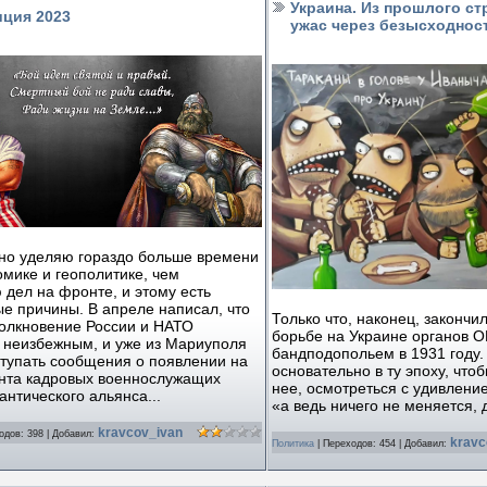
Украина. Из прошлого ст
иция 2023
ужас через безысходност
но уделяю гораздо больше времени
мике и геополитике, чем
дел на фронте, и этому есть
е причины. В апреле написал, что
Только что, наконец, закончил
толкновение России и НАТО
борьбе на Украине органов О
 неизбежным, и уже из Мариуполя
бандподопольем в 1931 году.
тупать сообщения о появлении на
основательно в ту эпоху, что
нта кадровых военнослужащих
нее, осмотреться с удивление
антического альянса...
«а ведь ничего не меняется, 
kravcov_ivan
одов:
398
|
Добавил:
kravc
Политика
|
Переходов:
454
|
Добавил: