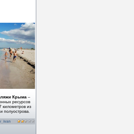
пляжи Крыма
–
онных ресурсов
7 километров из
и полуострова.
v_ivan