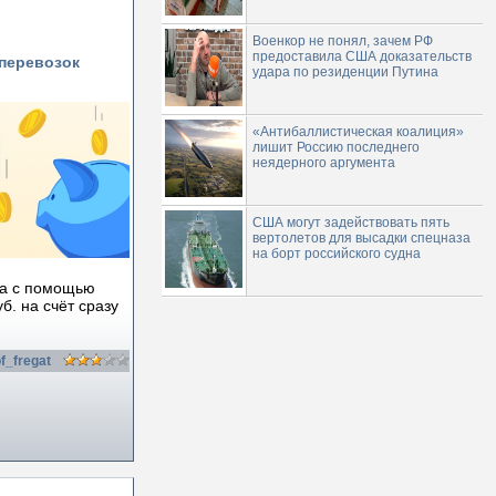
Военкор не понял, зачем РФ
предоставила США доказательств
перевозок
удара по резиденции Путина
«Антибаллистическая коалиция»
лишит Россию последнего
неядерного аргумента
США могут задействовать пять
вертолетов для высадки спецназа
на борт российского судна
ра с помощью
б. на счёт сразу
f_fregat