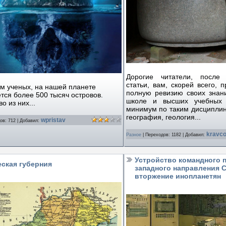
Дорогие читатели, после
статьи, вам, скорей всего, 
м ученых, на нашей планете
полную ревизию своих знан
тся более 500 тысяч островов.
школе и высших учебных 
о из них...
минимум по таким дисциплина
география, геология...
wpristav
ов:
712
|
Добавил:
kravco
Разное
|
Переходов:
1182
|
Добавил:
Устройство командного п
ская губерния
западного направления 
вторжение инопланетян