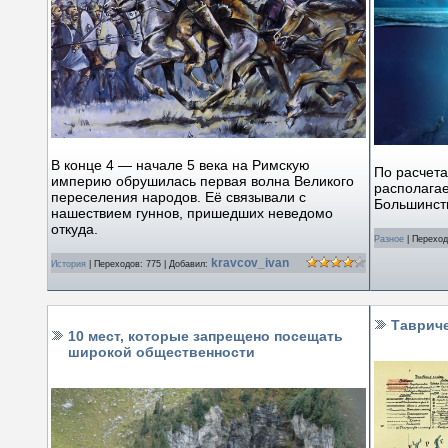
В конце 4 — начале 5 века на Римскую
По расчета
империю обрушилась первая волна Великого
располагае
переселения народов. Её связывали с
Большинств
нашествием гуннов, пришедших неведомо
откуда.
Разное
|
Переход
kravcov_ivan
История
|
Переходов:
775
|
Добавил:
Тавриче
10 мест, которые запрещено посещать
широкой общественности