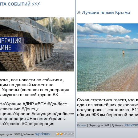
НТА СОБЫТИЙ ⚡⚡⚡
Лучшие пляжи Крыма
узья, все новости по событиям,
щим на данный момент на
и Украины (военная спецоперация
ликуются в нашей группе ВК
Сухая статистика гласит, что
НаУкраине
#ДНР
#ВСУ
#Донбасс
один из важнейших рекреаци
иевоенные
#Донецк
полуострова – составляют 51
ациянаУкраине
#ситуациявДонбассе
общих 906 км береговой лини
пецоперация
#НовостисУкраины
наУкраине
#Спецоперация
kravco
Разное
|
Переходов:
941
|
Добавил:
wpristav
ереходов:
5020
|
Добавил: