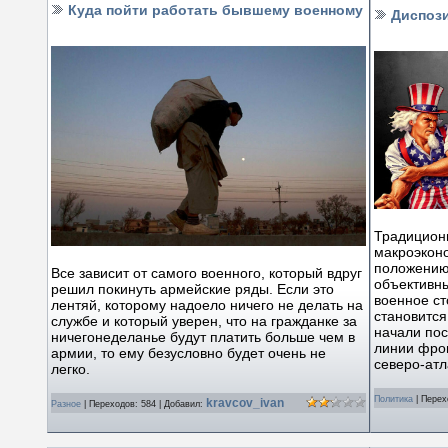
Куда пойти работать бывшему военному
Диспоз
Традицион
макроэконо
положению 
Все зависит от самого военного, который вдруг
объективны
решил покинуть армейские ряды. Если это
военное с
лентяй, которому надоело ничего не делать на
становится
службе и который уверен, что на гражданке за
начали пос
ничегонеделанье будут платить больше чем в
линии фро
армии, то ему безусловно будет очень не
северо-атл
легко.
Политика
|
Перех
kravcov_ivan
Разное
|
Переходов:
584
|
Добавил: