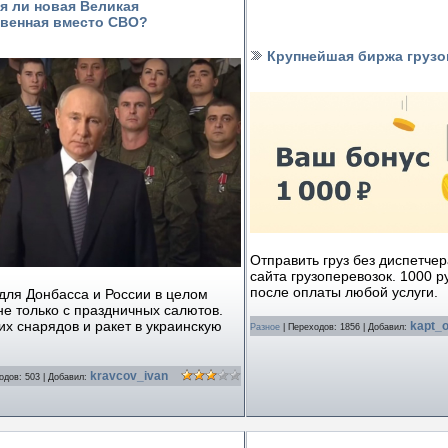
я ли новая Великая
твенная вместо СВО?
Крупнейшая биржа грузо
Отправить груз без диспетче
сайта грузоперевозок. 1000 ру
после оплаты любой услуги.
для Донбасса и России в целом
не только с праздничных салютов.
их снарядов и ракет в украинскую
kapt_o
Разное
|
Переходов:
1856
|
Добавил:
kravcov_ivan
одов:
503
|
Добавил: