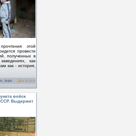
 прочтения этой
придется провести
ий, полученных в
заведениях, как
м как - история,
v_ivan
ункта войск
СССР. Выдержит