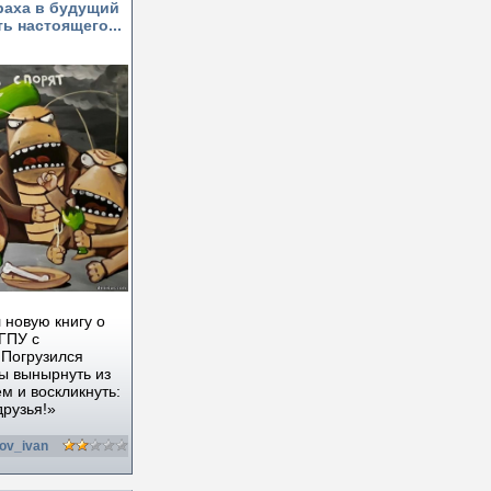
раха в будущий
ь настоящего...
 новую книгу о
ГПУ с
 Погрузился
бы вынырнуть из
м и воскликнуть:
друзья!»
ov_ivan