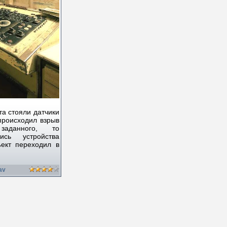
а стояли датчики
происходил взрыв
аданного, то
лись устройства
ект переходил в
av