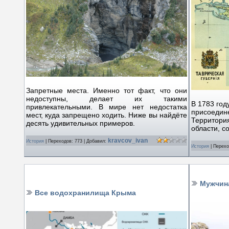
Запретные места. Именно тот факт, что они
недоступны, делает их такими
В 1783 год
привлекательными. В мире нет недостатка
присоедин
мест, куда запрещено ходить. Ниже вы найдёте
Территория
десять удивительных примеров.
области, с
kravcov_ivan
История
|
Переходов:
773
|
Добавил:
История
|
Перехо
Мужчин
Все водохранилища Крыма