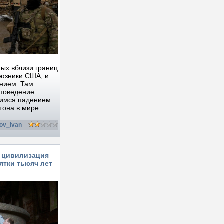
ых вблизи границ
оюзники США, и
ением. Там
 поведение
щимся падением
тона в мире
ov_ivan
 цивилизация
ятки тысяч лет