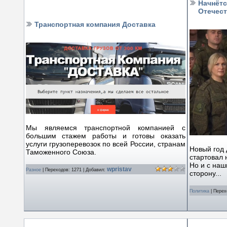
Начнётс
Отечес
Транспортная компания Доставка
Мы являемся транспортной компанией с
большим стажем работы и готовы оказать
услуги грузоперевозок по всей России, странам
Новый год 
Таможенного Союза.
стартовал 
Но и с наш
wpristav
Разное
|
Переходов:
1271
|
Добавил:
сторону...
Политика
|
Перех