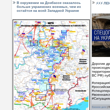
В окружении на Донбассе оказалось
⚡⚡⚡ ЛЕ
больше украинских военных, чем их
остаётся на всей Западной Украине
Дорогие др
происходя
территори
ВС РФ) пуб
#операция
#российск
#спецопер
#военнаяс
#Ситуация
Военное дело
|
П