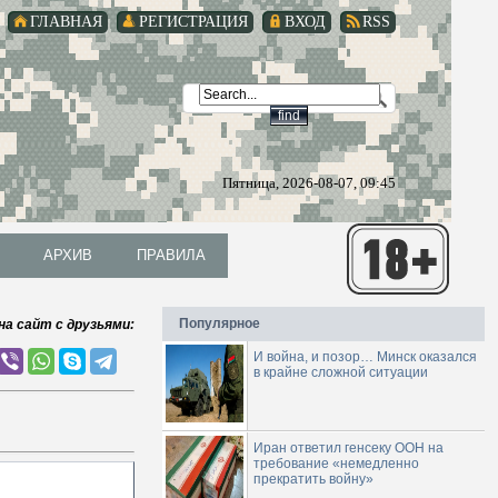
ГЛАВНАЯ
РЕГИСТРАЦИЯ
ВХОД
RSS
Пятница, 2026-08-07, 09:45
АРХИВ
ПРАВИЛА
АРХИВ
ПРАВИЛА
Популярное
на сайт с друзьями:
И война, и позор… Минск оказался
в крайне сложной ситуации
Иран ответил генсеку ООН на
требование «немедленно
прекратить войну»