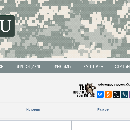
SU
ОР
ВИДЕОЦИКЛЫ
ФИЛЬМЫ
КАПТЁРКА
СТАТЬИ
ОР
ВИДЕОЦИКЛЫ
ФИЛЬМЫ
КАПТЁРКА
СТАТЬИ
поделись ссылкой 
История
Разное