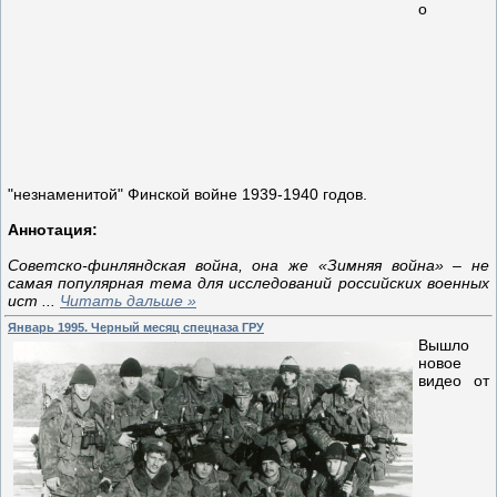
о
"незнаменитой" Финской войне 1939-1940 годов.
Аннотация:
Советско-финляндская война, она же «Зимняя война» – не
самая популярная тема для исследований российских военных
ист
...
Читать дальше »
Январь 1995. Черный месяц спецназа ГРУ
Вышло
новое
видео от