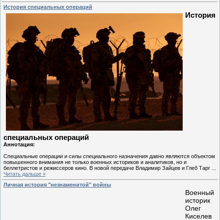
История специальных операций
История
специальных операций
Аннотация:
Специальные операции и силы специального назначения давно являются объектом
повышенного внимания не только военных историков и аналитиков, но и
беллетристов и режиссеров кино. В новой передаче Владимир Зайцев и Глеб Тарг
...
Читать дальше »
Личная история "незнаменитой" войны
Военный
историк
Олег
Киселев