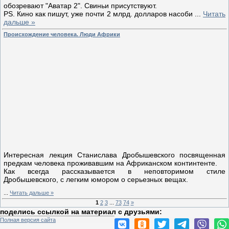
обозревают "Аватар 2". Свиньи присутствуют.
PS. Кино как пишут, уже почти 2 млрд. долларов насоби
...
Читать
дальше »
Происхождение человека. Люди Африки
Интересная лекция Станислава Дробышевского посвященная
предкам человека проживавшим на Африканском континтенте.
Как всегда рассказывается в неповторимом стиле
Дробышевского, с легким юмором о серьезных вещах.
...
Читать дальше »
1
2
3
...
73
74
»
поделись ссылкой на материал c друзьями:
Полная версия сайта