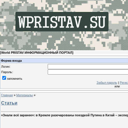
[
World PRISTAV ИНФОРМАЦИОННЫЙ ПОРТАЛ
]
Форма входа
Логин:
Пароль:
запомнить
Забыл пароль
|
Регис
или
Главная
»
Материалы
»
Статьи
«Знали всё заранее»: в Кремле разочарованы поездкой Путина в Китай – экспе