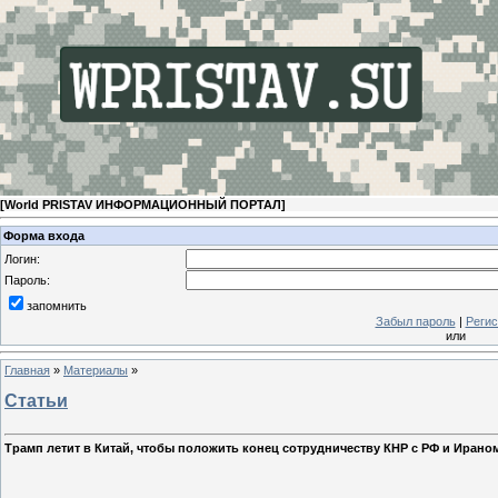
[
World PRISTAV ИНФОРМАЦИОННЫЙ ПОРТАЛ
]
Форма входа
Логин:
Пароль:
запомнить
Забыл пароль
|
Регис
или
Главная
»
Материалы
»
Статьи
Трамп летит в Китай, чтобы положить конец сотрудничеству КНР с РФ и Ирано