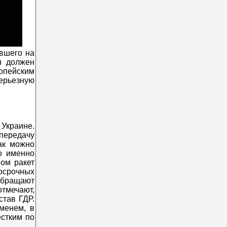
вшего на
н должен
опейским
серьезную
Украине.
передачу
ак можно
о именно
ом ракет
осрочных
обращают
отмечают,
став ГДР.
менем, в
ёстким по