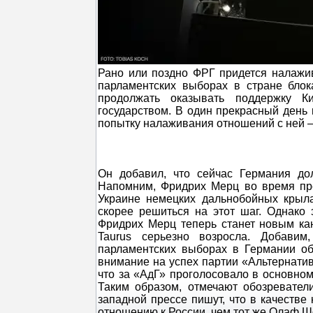
Рано или поздно ФРГ придется налажи
парламентских выборах в стране бло
продолжать оказывать поддержку Ки
государством. В один прекрасный день 
попытку налаживания отношений с ней –
Он добавил, что сейчас Германия до
Напомним, Фридрих Мерц во время пр
Украине немецких дальнобойных крыл
скорее решиться на этот шаг. Однако
Фридрих Мерц теперь станет новым ка
Taurus серьезно возросла. Добави
парламентских выборах в Германии об
внимание на успех партии «Альтернатив
что за «АдГ» проголосовало в основном
Таким образом, отмечают обозревател
западной прессе пишут, что в качестве 
отношению к России, чем тот же Олаф Ш