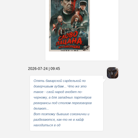
Какие мы стали совестливые..
2026-07-24 | 09:45
В свое время
Опять баварской сарделькой по
доверчивым губам... Что же это
такое - свой народ гнобят по-
черному, а для западных партнёров
реверансы под столом переговоров
делают...
Вот поэтому бывшие союзнички и
разбегаются, как-то не в кайф
находиться в од