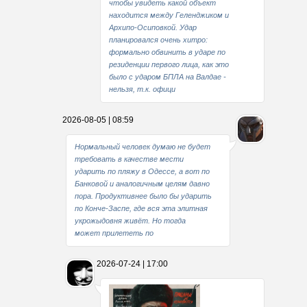
чтобы увидеть какой объект
находится между Геленджиком и
Архипо-Осиповкой. Удар
планировался очень хитро:
формально обвинить в ударе по
резиденции первого лица, как это
было с ударом БПЛА на Валдае -
нельзя, т.к. офици
2026-08-05 | 08:59
Нормальный человек думаю не будет
требовать в качестве мести
ударить по пляжу в Одессе, а вот по
Банковой и аналогичным целям давно
пора. Продуктивнее было бы ударить
по Конче-Заспе, где вся эта элитная
укрожыдовня живёт. Но тогда
может прилететь по
2026-07-24 | 17:00