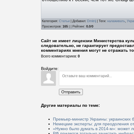
Категория
:
Статьи
|
Добавил
:
Dmitrij
|
Теги
:
налаживать
,
Укр
Просмотров
:
165
| |
Рейтинг
:
0.0
/
0
Сайт не имеет лицензии Министерства кул
следовательно, не гарантирует предостав
комментариях мнения могут не отражать то
Всего комментариев
:
0
Войдите:
Отправить
Другие материалы по теме:
Премьер-министр Украины: украинских б
Немецкие эксперты: для преодоления от
«Нужно было думать в 2014-м»: может 
РФ придется тотально зачистить инфрас