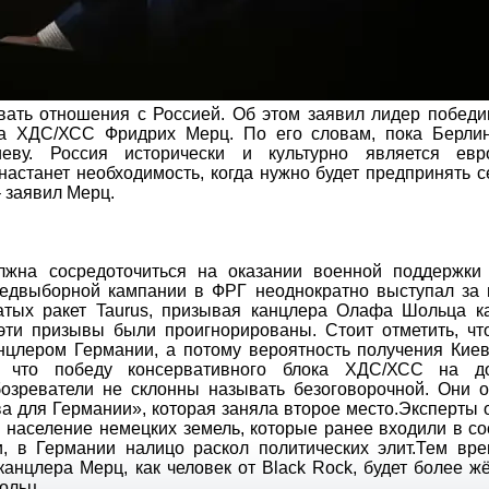
вать отношения с Россией. Об этом заявил лидер победи
ка ХДС/ХСС Фридрих Мерц. По его словам, пока Берли
еву. Россия исторически и культурно является евр
настанет необходимость, когда нужно будет предпринять 
 заявил Мерц.
лжна сосредоточиться на оказании военной поддержки 
едвыборной кампании в ФРГ неоднократно выступал за 
атых ракет Taurus, призывая канцлера Олафа Шольца к
 эти призывы были проигнорированы. Стоит отметить, чт
нцлером Германии, а потому вероятность получения Киев
м, что победу консервативного блока ХДС/ХСС на д
озреватели не склонны называть безоговорочной. Они 
а для Германии», которая заняла второе место.Эксперты 
 население немецких земель, которые ранее входили в со
и, в Германии налицо раскол политических элит.Тем вре
канцлера Мерц, как человек от Black Rock, будет более ж
ольц.