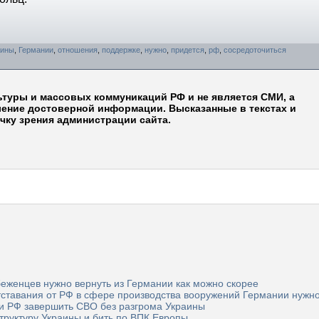
аины
,
Германии
,
отношения
,
поддержке
,
нужно
,
придется
,
рф
,
сосредоточиться
ьтуры и массовых коммуникаций РФ и не является СМИ, а
ление достоверной информации. Высказанные в текстах и
чку зрения администрации сайта.
еженцев нужно вернуть из Германии как можно скорее
ставания от РФ в сфере производства вооружений Германии нужно
ли РФ завершить СВО без разгрома Украины
труктуру Украины и бить по ВПК Европы